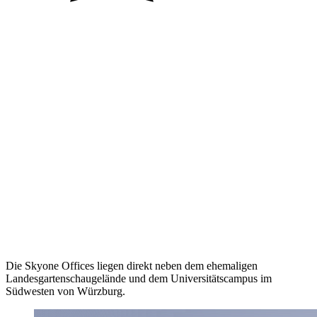
Auftraggeber
Ort
Jahr
Größe
Status
Auszeichnungen
Best Workspaces 2025
Die Skyone Offices liegen direkt neben dem ehemaligen
Landesgartenschaugelände und dem Universitätscampus im
Südwesten von Würzburg.