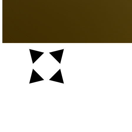
Auftraggeber
Ort
Jahr