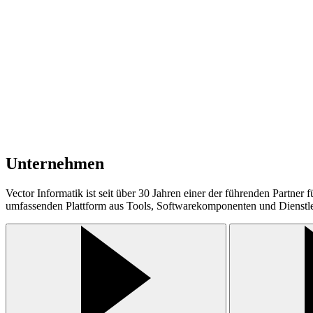
Größe
Status
Auszeichnungen
DGNB Platin
DGNB Diamant
Unternehmen
Vector Informatik ist seit über 30 Jahren einer der führenden Partne
umfassenden Plattform aus Tools, Softwarekomponenten und Dienstle