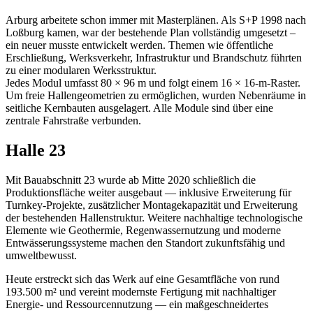
Arburg arbeitete schon immer mit Masterplänen. Als S+P 1998 nach
Loßburg kamen, war der bestehende Plan vollständig umgesetzt –
ein neuer musste entwickelt werden. Themen wie öffentliche
Erschließung, Werksverkehr, Infrastruktur und Brandschutz führten
zu einer modularen Werksstruktur.
Jedes Modul umfasst 80 × 96 m und folgt einem 16 × 16-m-Raster.
Um freie Hallengeometrien zu ermöglichen, wurden Nebenräume in
seitliche Kernbauten ausgelagert. Alle Module sind über eine
zentrale Fahrstraße verbunden.
Halle 23
Mit Bauabschnitt 23 wurde ab Mitte 2020 schließlich die
Produktionsfläche weiter ausgebaut — inklusive Erweiterung für
Turnkey-Projekte, zusätzlicher Montagekapazität und Erweiterung
der bestehenden Hallenstruktur. Weitere nachhaltige technologische
Elemente wie Geothermie, Regenwassernutzung und moderne
Entwässerungssysteme machen den Standort zukunftsfähig und
umweltbewusst.
Heute erstreckt sich das Werk auf eine Gesamtfläche von rund
193.500 m² und vereint modernste Fertigung mit nachhaltiger
Energie- und Ressourcennutzung — ein maßgeschneidertes