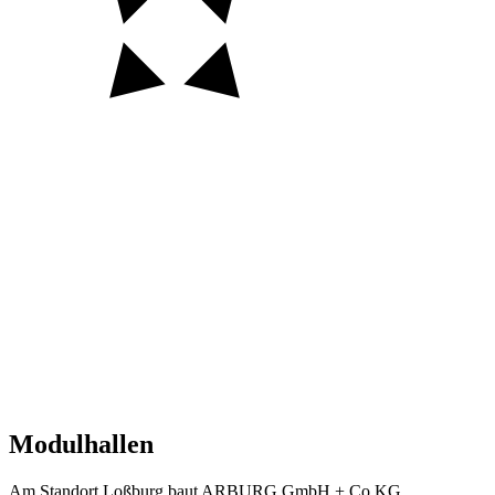
Auftraggeber
Ort
Jahr
Größe
Status
Modulhallen
Am Standort Loßburg baut ARBURG GmbH + Co KG