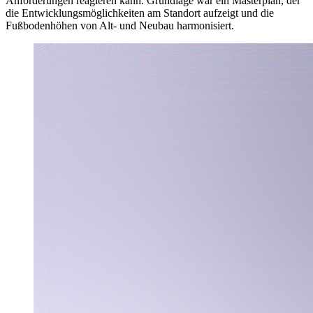
Anforderungen reagieren kann. Grundlage war ein Masterplan, der
die Entwicklungsmöglichkeiten am Standort aufzeigt und die
Fußbodenhöhen von Alt- und Neubau harmonisiert.