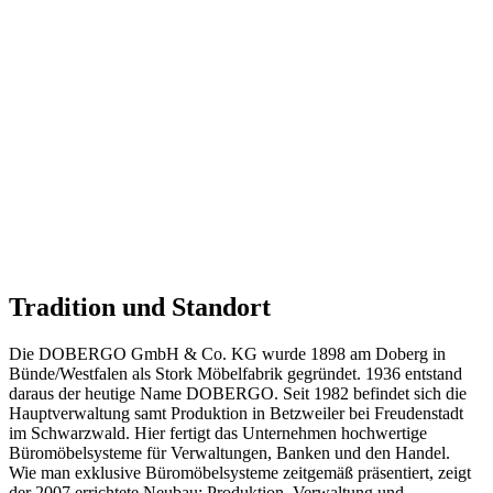
Auftraggeber
Ort
Jahr
Größe
Status
Tradition und Standort
Die DOBERGO GmbH & Co. KG wurde 1898 am Doberg in
Bünde/Westfalen als Stork Möbelfabrik gegründet. 1936 entstand
daraus der heutige Name DOBERGO. Seit 1982 befindet sich die
Hauptverwaltung samt Produktion in Betzweiler bei Freudenstadt
im Schwarzwald. Hier fertigt das Unternehmen hochwertige
Büromöbelsysteme für Verwaltungen, Banken und den Handel.
Wie man exklusive Büromöbelsysteme zeitgemäß präsentiert, zeigt
der 2007 errichtete Neubau: Produktion, Verwaltung und