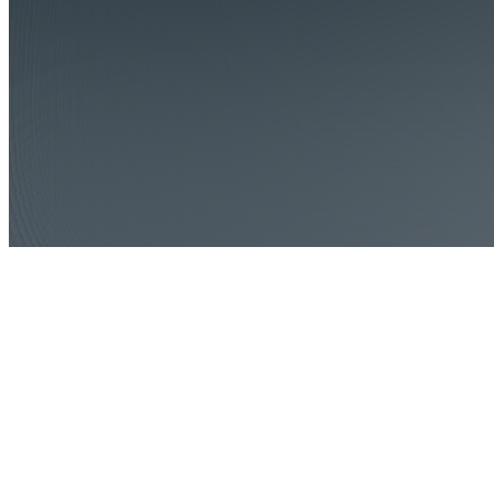
Wie sieht ein Gebäude aus, kurz bevor es fertig ist?
Es ist der Zustand, in dem sich Entscheidungen materialisieren. In
dem Linien zu Räumen werden, Konzepte zu Atmosphäre. Und aus
Planung gebaute Realität entsteht. Genau an diesem Punkt steht das
Projekt für Goetze in Ludwigsburg.