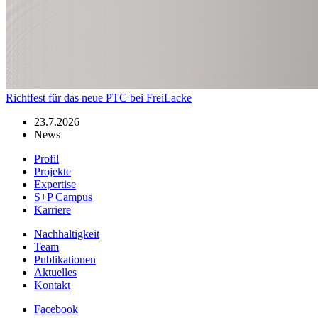
Richtfest für das neue PTC bei FreiLacke
23.7.2026
News
Profil
Projekte
Expertise
S+P Campus
Karriere
Nachhaltigkeit
Team
Publikationen
Aktuelles
Kontakt
Facebook