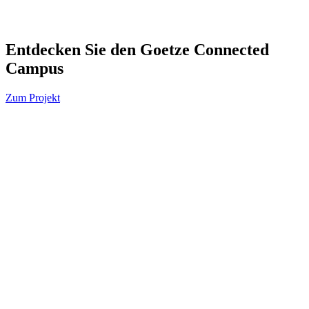
n.brumund@schmelzle.de
+49 7443 9606 40
Entdecken Sie den Goetze Connected
Campus
Zum Projekt