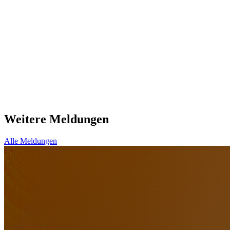
Kontakt
Niklas Brumund
n.brumund@schmelzle.de
+49 (0) 7443 / 96 06-40
Weitere Meldungen
Alle Meldungen