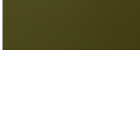
Die S+P Apartments wurden bei den internationalen Architizer A+
Awards mit einer „Special Mention“ in der Kategorie Multi Unit
Housing – Low Rise (1–4 Floors) ausgezeichnet. Die Anerkennung
würdigt ein Projekt, das Architektur nicht nur als Gebäude versteht,
sondern als Raum für Ankommen, Gemeinschaft und persönliche
Entwicklung.
Als jüngster Baustein des S+P Campus richten sich die Apartments
an junge Mitarbeitende, die neu ins Büro kommen. Häufig aus
urbanen Regionen und mit dem Wunsch nach Orientierung,
Austausch und einem Zuhause auf Zeit. Unter dem Leitgedanken
„Arrive and thrive.“ entstand ein Ort, der Wohnen, Arbeiten und